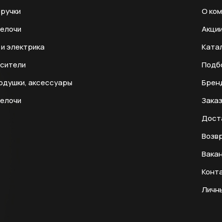
ручки
О ко
мелочи
Акци
и электрика
Ката
есители
Подб
одушки, аксессуары
Брен
мелочи
Заказ
Дост
Возвр
Вака
Конт
Личн