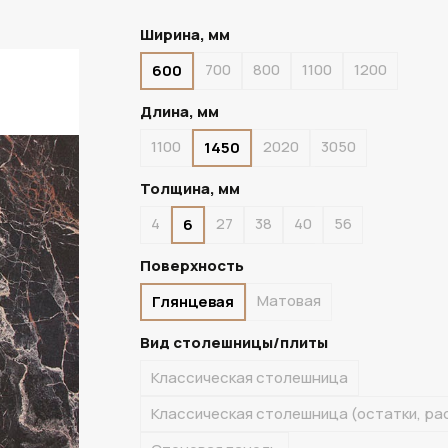
Ширина, мм
700
800
1100
1200
600
В НАЛИЧИИ
УЦЕНКА
Длина, мм
1100
2020
3050
1450
Толщина, мм
4
27
38
40
56
6
Поверхность
Матовая
Глянцевая
Вид столешницы/плиты
Классическая столешница
Классическая столешница (остатки, ра