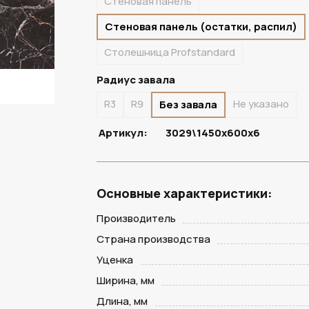
Стеновая панель
Стеновая панель (остатки, распил)
Столешница Profstandard
Радиус завала
R3
R9
Не указано
Без завала
Артикул:
3029\1450х600х6
Основные характеристики:
Производитель
Страна производства
Уценка
Ширина, мм
Длина, мм