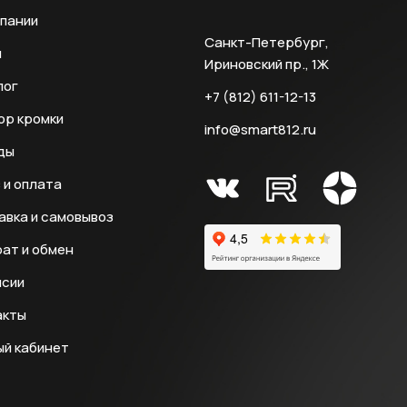
мпании
Санкт-Петербург,
и
Ириновский пр., 1Ж
лог
+7 (812) 611-12-13
ор кромки
info@smart812.ru
ды
 и оплата
авка и самовывоз
ат и обмен
нсии
акты
ый кабинет