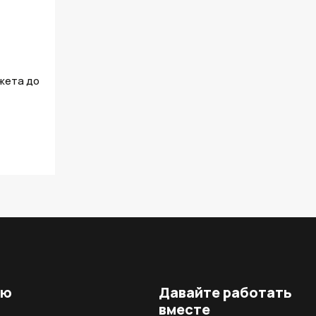
джета до
ню
Давайте работать
вместе