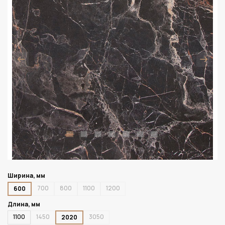
Ширина, мм
700
800
1100
1200
600
Длина, мм
1100
1450
3050
2020