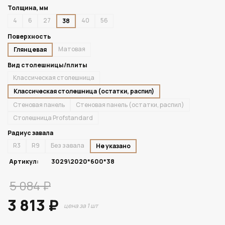
Толщина, мм
4
6
27
40
56
38
Поверхность
Матовая
Глянцевая
Вид столешницы/плиты
Классическая столешница
Классическая столешница (остатки, распил)
Стеновая панель
Стеновая панель (остатки, распил)
Столешница Profstandard
Радиус завала
R3
R9
Без завала
Не указано
Артикул:
3029\2020*600*38
5 084 ₽
3 813 ₽
цена за 1 шт