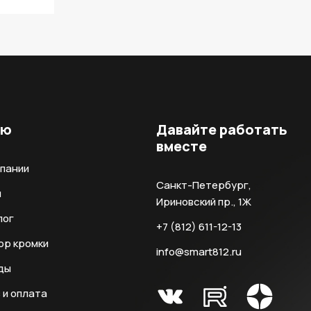
ню
Давайте работать
вместе
мпании
Санкт-Петербург,
и
Ириновский пр., 1Ж
лог
+7 (812) 611-12-13
ор кромки
info@smart812.ru
ды
 и оплата