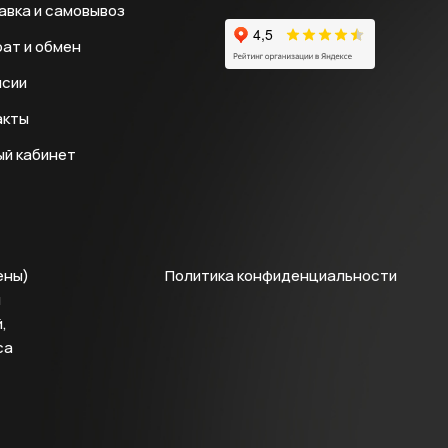
авка и самовывоз
ат и обмен
нсии
акты
ый кабинет
ены)
Политика конфиденциальности
й
,
са