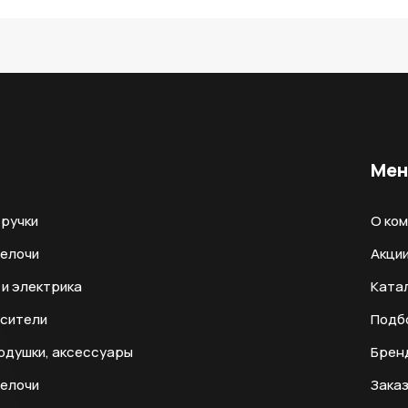
Ме
ручки
О ко
мелочи
Акци
и электрика
Ката
есители
Подб
одушки, аксессуары
Брен
мелочи
Заказ