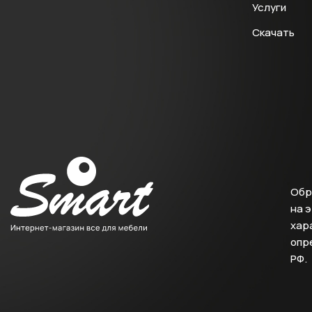
Услуги
Скачать
Обр
на 
хара
опр
РФ.