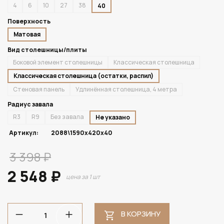
4
6
10
27
38
40
Поверхность
Матовая
Вид столешницы/плиты
Боковой элемент столешницы
Классическая столешница
Классическая столешница (остатки, распил)
Стеновая панель
Удлинённая столешница, 4 метра
Радиус завала
R3
R9
Без завала
Не указано
Артикул:
2088\1590х420х40
3 398 ₽
2 548 ₽
цена за 1 шт
В КОРЗИНУ