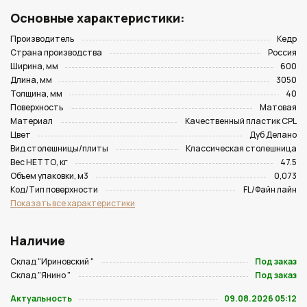
Основные характеристики:
Производитель
Кедр
Страна производства
Россия
Ширина, мм
600
Длина, мм
3050
Толщина, мм
40
Поверхность
Матовая
Материал
Качественный пластик CPL
Цвет
Дуб Делано
Вид столешницы/плиты
Классическая столешница
Вес НЕТТО, кг
47.5
Объем упаковки, м3
0,073
Код/Тип поверхности
FL/Файн лайн
Показать все характеристики
Наличие
Склад "Ириновский "
Под заказ
Склад "Янино "
Под заказ
Актуальность
09.08.2026 05:12