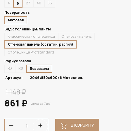
4
27
40
56
6
Поверхность
Матовая
Вид столешницы/плиты
Классическая столешница
Стеновая панель
Стеновая панель (остатки, распил)
Столешница Profstandard
Радиус завала
R3
R9
Без завала
Артикул:
2046\850х600х6 Метропол.
1 148 ₽
861 ₽
цена за 1 шт
В КОРЗИНУ