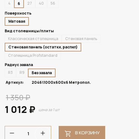
4
27
40
56
6
Поверхность
Матовая
Вид столешницы/плиты
Классическая столешница
Стеновая панель
Стеновая панель (остатки, распил)
Столешница Profstandard
Радиус завала
R3
R9
Без завала
Артикул:
2046\1000х600х6 Метропол.
1 350 ₽
1 012 ₽
цена за 1 шт
В КОРЗИНУ