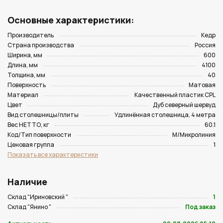
Основные характеристики:
Производитель
Кедр
Страна производства
Россия
Ширина, мм
600
Длина, мм
4100
Толщина, мм
40
Поверхность
Матовая
Материал
Качественный пластик CPL
Цвет
Дуб северный шервуд
Вид столешницы/плиты
Удлинённая столешница, 4 метра
Вес НЕТТО, кг
60.1
Код/Тип поверхности
M/Микролиния
Ценовая группа
1
Показать все характеристики
Наличие
Склад "Ириновский "
1
Склад "Янино "
Под заказ