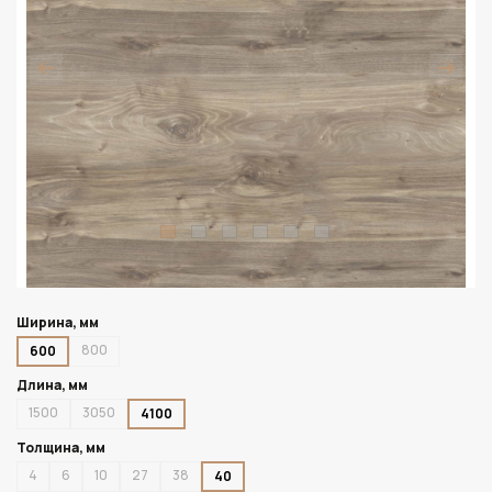
Ширина, мм
800
600
Длина, мм
1500
3050
4100
Толщина, мм
4
6
10
27
38
40