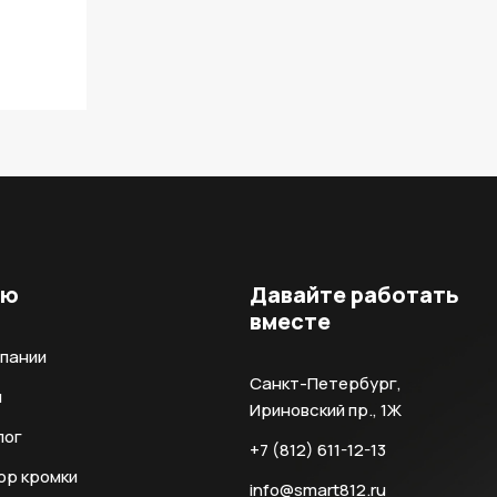
ню
Давайте работать
вместе
мпании
Санкт-Петербург,
и
Ириновский пр., 1Ж
лог
+7 (812) 611-12-13
ор кромки
info@smart812.ru