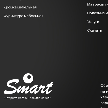
Матрасы, п
Кромка мебельная
Полезные 
Фурнитура мебельная
Услуги
Скачать
Обр
на 
хара
опр