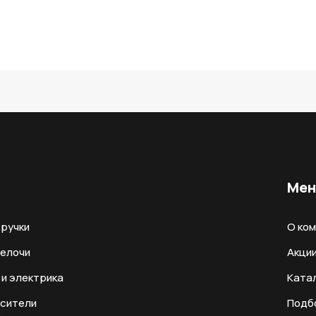
Ме
ручки
О ко
мелочи
Акци
и электрика
Ката
есители
Подб