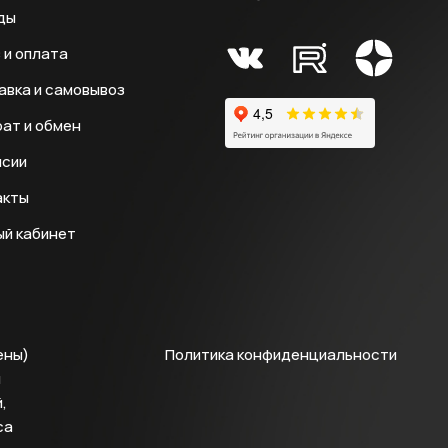
ды
 и оплата
авка и самовывоз
ат и обмен
нсии
акты
ый кабинет
ены)
Политика конфиденциальности
й
,
са