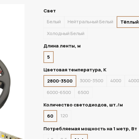
Свет
Белый
Нейтральный Белый
Тёплый
Холодный Белый
Длина ленты, м
5
Цветовая температура, К
3000-3500
4000
400
2800-3500
6000-6500
6500
Количество светодиодов, шт./м
120
60
Потребляемая мощность на 1 метр, Вт