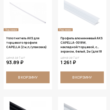
Под заказ
Под заказ
Уплотнитель AKS для
Профиль алюминиевый AKS
торцевого профиля
CAPELLA-3018W,
CAPELLA (2 м,п,/упаковка)
накладной/торцевой, с
экраном, белый, 2м (для 18
ДСП)
цена за 1 шт
цена за 1 шт
93.89 ₽
1 261 ₽
В КОРЗИНУ
В КОРЗИНУ