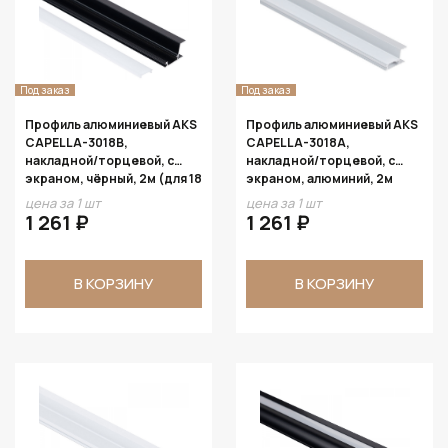
Под заказ
Под заказ
Профиль алюминиевый AKS
Профиль алюминиевый AKS
CAPELLA-3018B,
CAPELLA-3018A,
накладной/торцевой, с
накладной/торцевой, с
экраном, чёрный, 2м (для 18
экраном, алюминий, 2м
ДСП)
(для 18 ДСП)
цена за 1 шт
цена за 1 шт
1 261 ₽
1 261 ₽
В КОРЗИНУ
В КОРЗИНУ