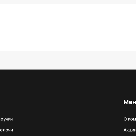
Ме
ручки
О ко
мелочи
Акци