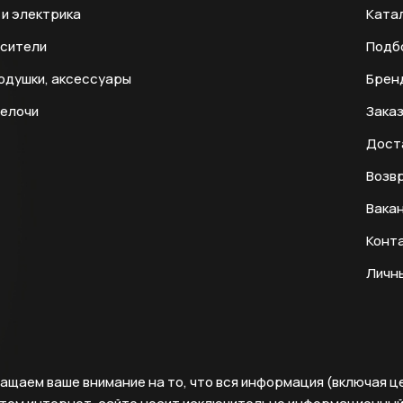
и электрика
Ката
есители
Подб
одушки, аксессуары
Брен
мелочи
Заказ
Дост
Возвр
Вака
Конт
Личн
ащаем ваше внимание на то, что вся информация (включая ц