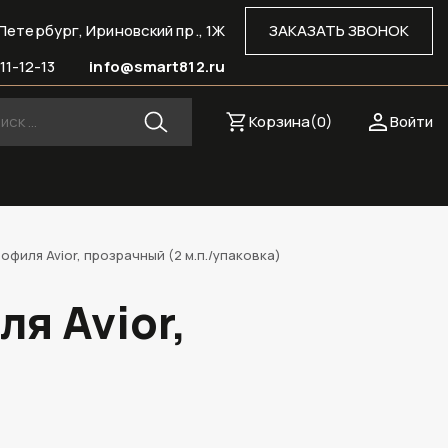
Петербург, Ириновский пр., 1Ж
ЗАКАЗАТЬ ЗВОНОК
11-12-13
info@smart812.ru
Корзина(
0
)
Войти
филя Avior, прозрачный (2 м.п./упаковка)
я Avior,