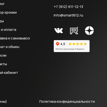
лог
+7 (812) 611-12-13
ор кромки
info@smart812.ru
ды
 и оплата
авка и самовывоз
ат и обмен
нсии
акты
ый кабинет
ены)
Политика конфиденциальности