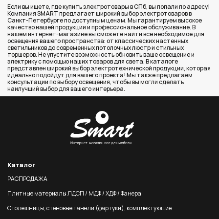
Если вы ищете, где купить электротовары в СПб, вы попали по адресу!
Компания SMART предлагает широкий выбор электротоваров в
Санкт-Петербурге по доступным ценам. Мы гарантируем высокое
качество нашей продукции и профессиональное обслуживание. В
нашем интернет-магазине вы сможете найти все необходимое для
освещения вашего пространства: от классических настенных
светильников до современных потолочных люстр и стильных
торшеров. Не упустите возможность обновить ваше освещение и
электрику с помощью наших товаров для света. В каталоге
представлен широкий выбор электротехнической продукции, которая
идеально подойдут для вашего проекта! Мы также предлагаем
консультации по выбору освещения, чтобы вы могли сделать
наилучший выбор для вашего интерьера.
Каталог
РАСПРОДАЖА
Плитные материалы ЛДСП / МДФ / ХДФ / Фанера
Столешницы, стеновые панели (фартуки), комплектующие