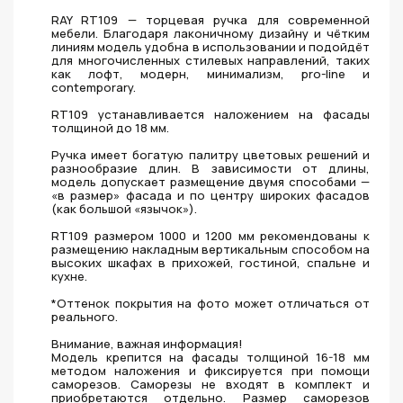
RAY RT109 — торцевая ручка для современной
мебели. Благодаря лаконичному дизайну и чётким
линиям модель удобна в использовании и подойдёт
для многочисленных стилевых направлений, таких
как лофт, модерн, минимализм, pro-line и
contemporary.
RT109 устанавливается наложением на фасады
толщиной до 18 мм.
Ручка имеет богатую палитру цветовых решений и
разнообразие длин. В зависимости от длины,
модель допускает размещение двумя способами —
«в размер» фасада и по центру широких фасадов
(как большой «язычок»).
RT109 размером 1000 и 1200 мм рекомендованы к
размещению накладным вертикальным способом на
высоких шкафах в прихожей, гостиной, спальне и
кухне.
*Оттенок покрытия на фото может отличаться от
реального.
Внимание, важная информация!
Модель крепится на фасады толщиной 16-18 мм
методом наложения и фиксируется при помощи
саморезов. Саморезы не входят в комплект и
приобретаются отдельно. Размер саморезов