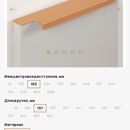
Межцентровое расстояние, мм
32
128
224
320
384
448
512
640
160
704
832
864
1056
Длина ручки, мм
50
146
297
397
447
497
597
697
197
797
897
997
1197
Материал