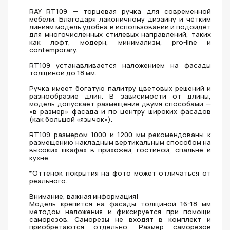
RAY RT109 — торцевая ручка для современной
мебели. Благодаря лаконичному дизайну и чётким
линиям модель удобна в использовании и подойдёт
для многочисленных стилевых направлений, таких
как лофт, модерн, минимализм, pro-line и
contemporary.
RT109 устанавливается наложением на фасады
толщиной до 18 мм.
Ручка имеет богатую палитру цветовых решений и
разнообразие длин. В зависимости от длины,
модель допускает размещение двумя способами —
«в размер» фасада и по центру широких фасадов
(как большой «язычок»).
RT109 размером 1000 и 1200 мм рекомендованы к
размещению накладным вертикальным способом на
высоких шкафах в прихожей, гостиной, спальне и
кухне.
*Оттенок покрытия на фото может отличаться от
реального.
Внимание, важная информация!
Модель крепится на фасады толщиной 16-18 мм
методом наложения и фиксируется при помощи
саморезов. Саморезы не входят в комплект и
приобретаются отдельно. Размер саморезов