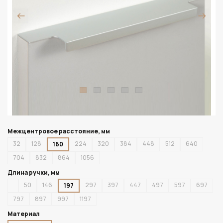
Межцентровое расстояние, мм
32
128
224
320
384
448
512
640
160
704
832
864
1056
Длина ручки, мм
50
146
297
397
447
497
597
697
197
797
897
997
1197
Материал