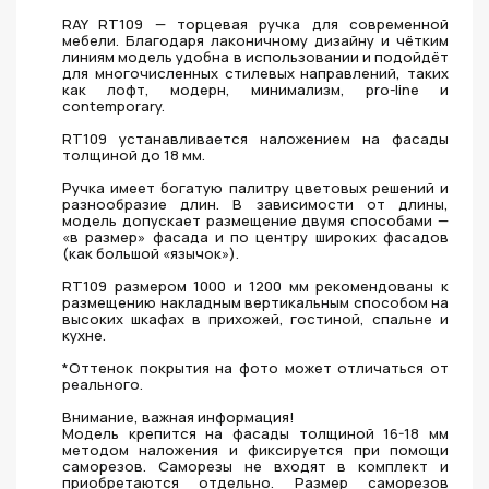
RAY RT109 — торцевая ручка для современной
мебели. Благодаря лаконичному дизайну и чётким
линиям модель удобна в использовании и подойдёт
для многочисленных стилевых направлений, таких
как лофт, модерн, минимализм, pro-line и
contemporary.
RT109 устанавливается наложением на фасады
толщиной до 18 мм.
Ручка имеет богатую палитру цветовых решений и
разнообразие длин. В зависимости от длины,
модель допускает размещение двумя способами —
«в размер» фасада и по центру широких фасадов
(как большой «язычок»).
RT109 размером 1000 и 1200 мм рекомендованы к
размещению накладным вертикальным способом на
высоких шкафах в прихожей, гостиной, спальне и
кухне.
*Оттенок покрытия на фото может отличаться от
реального.
Внимание, важная информация!
Модель крепится на фасады толщиной 16-18 мм
методом наложения и фиксируется при помощи
саморезов. Саморезы не входят в комплект и
приобретаются отдельно. Размер саморезов