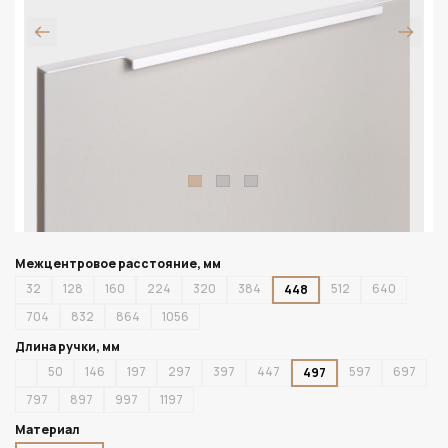
Межцентровое расстояние, мм
32
128
160
224
320
384
512
640
448
704
832
864
1056
Длина ручки, мм
50
146
197
297
397
447
597
697
497
797
897
997
1197
Материал