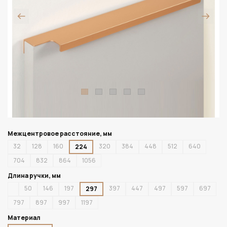
Межцентровое расстояние, мм
32
128
160
320
384
448
512
640
224
704
832
864
1056
Длина ручки, мм
50
146
197
397
447
497
597
697
297
797
897
997
1197
Материал