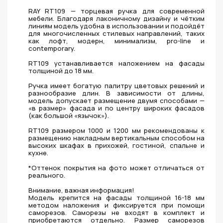
RAY RT109 — торцевая ручка для современной
мебели. Благодаря лаконичному дизайну и чётким
линиям модель удобна в использовании и подойдёт
для многочисленных стилевых направлений, таких
как лофт, модерн, минимализм, pro-line и
contemporary.
RT109 устанавливается наложением на фасады
толщиной до 18 мм.
Ручка имеет богатую палитру цветовых решений и
разнообразие длин. В зависимости от длины,
модель допускает размещение двумя способами —
«в размер» фасада и по центру широких фасадов
(как большой «язычок»).
RT109 размером 1000 и 1200 мм рекомендованы к
размещению накладным вертикальным способом на
высоких шкафах в прихожей, гостиной, спальне и
кухне.
*Оттенок покрытия на фото может отличаться от
реального.
Внимание, важная информация!
Модель крепится на фасады толщиной 16-18 мм
методом наложения и фиксируется при помощи
саморезов. Саморезы не входят в комплект и
приобретаются отдельно. Размер саморезов