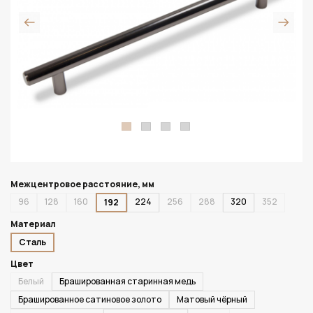
Межцентровое расстояние, мм
96
128
160
224
256
288
320
352
192
Материал
Сталь
Цвет
Белый
Брашированная старинная медь
Брашированное сатиновое золото
Матовый чёрный