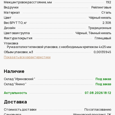
Межцентровое расстояние, мм
192
Вид ручки
Рейлинговые
Материал
Сталь
Цвет
Чёрный никель
Вес БРУТТО, кг
2.308
Дизайн
Традиционные
Цветовая группа
Чёрный, Тёмный никель
Фактура покрытия
Глянцевый
Упаковка
Ручка в полиэтиленовой упаковке, с необходимым крепежом 4х25 мм
Объем упаковки, м3
0,00135945
Показать все характеристики
Наличие
Склад "Ириновский "
Под заказ
Склад "Янино "
Под заказ
Актуальность
07.08.2026 18:12
Доставка
Стоимость доставки
По согласованию
Самовывоз
Ириновский проспект, 1Ж