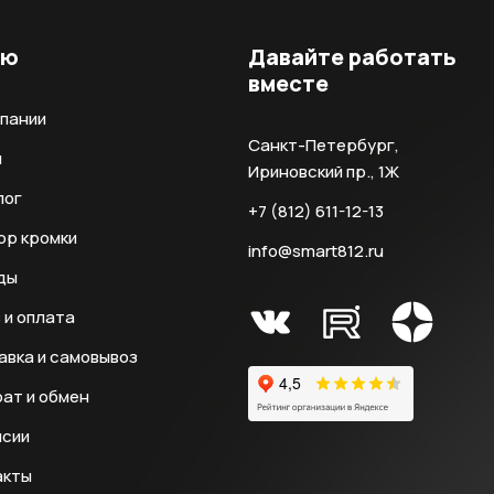
ню
Давайте работать
вместе
мпании
Санкт-Петербург,
и
Ириновский пр., 1Ж
лог
+7 (812) 611-12-13
ор кромки
info@smart812.ru
ды
 и оплата
авка и самовывоз
ат и обмен
нсии
акты