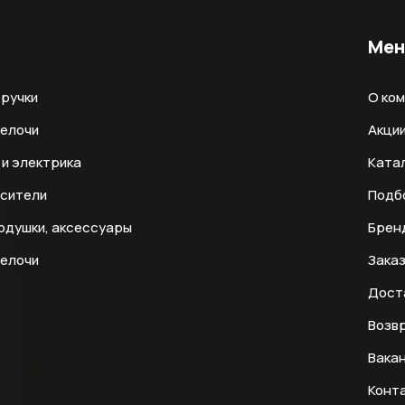
Ме
ручки
О ко
мелочи
Акци
и электрика
Ката
есители
Подб
одушки, аксессуары
Брен
мелочи
Заказ
Дост
Возвр
Вака
Конт