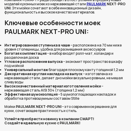
моделей кухонных моек из нержавеющей стали
PAULMARK
NEXT-PRO
UNI
. Эти мойки сочетают в себе инновационный дизайн,
функциональность и высокое качество материалов.
Ключевые особенности моек
PAULMARK NEXT-PRO UNI:
Интегрированная ступенька в чаше
– расположена на 70 мм ниже
уровня столешницы, удобна для размещения аксессуаров
Богатая комплектация
– в набор входят ролл-мат, коландер и
разделочная доска
Угловое расположение выпуска
– экономит пространство в шкафу
под мойкой
Универсальный монтаж
благодаря плоскому канту толщиной 1,2 мм
Декоративная круглая накладка на выпуск
– изготовлена из
нержавеющей стали, делает дно мойки визуально ровным, не мешая
сливу воды
Высококачественный материал изготовления мойки
–
нержавеющая сталь AISI 304 (толщина 1,2 мм)
Эффективная шумоизоляция
– 5 шумопоглощающих накладок и
обработка противошумным составом Stille
Мойки
PAULMARK NEXT-PRO UNI
– это современное решение для
кухни, сочетающее практичность и стиль.
Успейте приобрести новинку в компании СМАРТ!
Создайте идеальную кухню с PAULMARK!