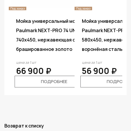
Под заказ
Под заказ
й монтаж
Мойка универсальный монтаж
Мойка универсальн
4 UNI,
Paulmark NEXT-PRO 74 UNI,
Paulmark NEXT-PRO 5
ая сталь,
740х450, нержавеющая сталь,
580х450, нержавеющ
брашированное золото
воронёная сталь
цена за 1 шт
цена за 1 шт
66 900 ₽
56 900 ₽
Е
ПОДРОБНЕЕ
ПОДРОБНЕ
Возврат к списку