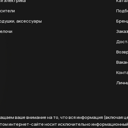
и электрика
Ката
есители
Подб
одушки, аксессуары
Брен
мелочи
Заказ
Дост
Возвр
Вака
Конт
Личн
ащаем ваше внимание на то, что вся информация (включая ц
этом интернет-сайте носит исключительно информационны