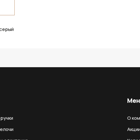
 серый
Ме
ручки
О ко
мелочи
Акци