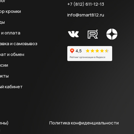
лог
+7 (812) 611-12-13
ор кромки
info@smart812.ru
ды
 и оплата
авка и самовывоз
ат и обмен
нсии
акты
ый кабинет
ены)
Политика конфиденциальности
й