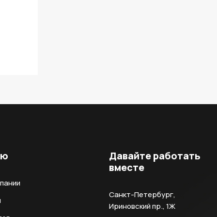
ню
Давайте работать
вместе
мпании
Санкт-Петербург,
и
Ириновский пр., 1Ж