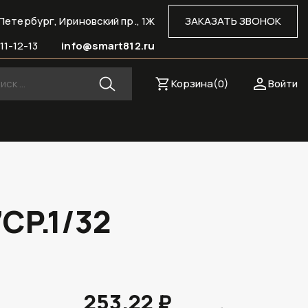
Петербург, Ириновский пр., 1Ж
ЗАКАЗАТЬ ЗВОНОК
11-12-13
info@smart812.ru
Корзина(
0
)
Войти
CP.1/32
253.22 ₽