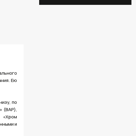
ального
ния. Ею
изу, по
 (BAP),
и «Хром
енными и