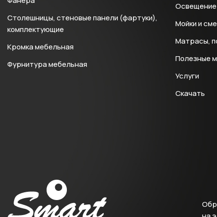
Фанера
Освещение 
Столешницы, стеновые панели (фартуки),
Мойки и см
комплектующие
Матрасы, п
Кромка мебельная
Полезные 
Фурнитура мебельная
Услуги
Скачать
Обр
на 