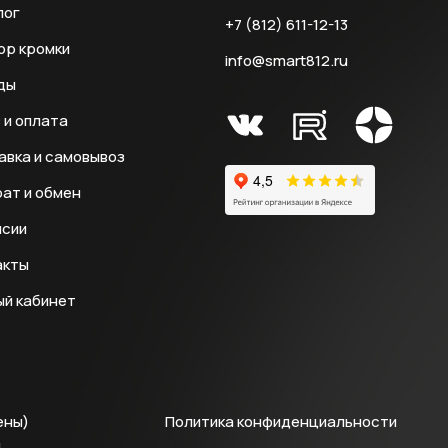
лог
+7 (812) 611-12-13
ор кромки
info@smart812.ru
ды
 и оплата
авка и самовывоз
ат и обмен
нсии
акты
ый кабинет
ены)
Политика конфиденциальности
й