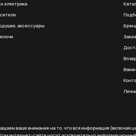
и электрика
Ката
есители
Подб
одушки, аксессуары
Брен
мелочи
Заказ
Дост
Возвр
Вака
Конт
Личн
ащаем ваше внимание на то, что вся информация (включая ц
этом интернет-сайте носит исключительно информационны