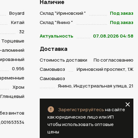
Наличие
Boyard
Склад "Ириновский "
Под заказ
Китай
Склад "Янино "
Под заказ
32
Актуальность
07.08.2026 04:58
Торцевые
Доставка
-алюминий
лированный
Стоимость доставки
По согласованию
0.956
Самовывоз
Ириновский проспект, 1Ж
временные
Самовывоз
Янино, Индустриальная улица, 21
Хром
Глянцевый
Зарегистрируйтесь
на сайте
 без винтов
как юридическое лицо или ИП
,001653534
чтобы использовать оптовые
цены