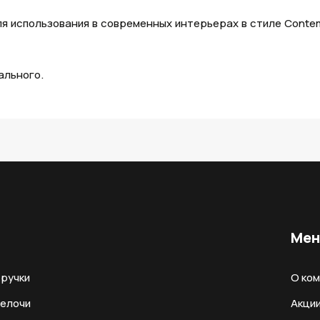
я использования в современных интерьерах в стиле Contem
ального.
Ме
ручки
О ко
мелочи
Акци