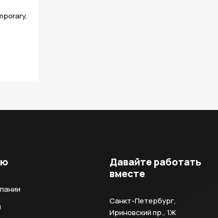
porary,
ню
Давайте работать
вместе
мпании
Санкт-Петербург,
и
Ириновский пр., 1Ж