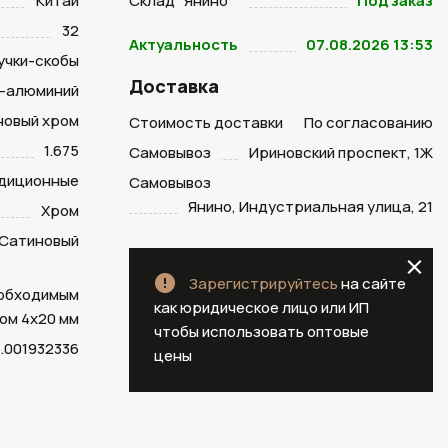
Китай
Склад "Янино "
Под заказ
32
Актуальность
07.08.2026 13:53
учки-скобы
Доставка
-алюминий
новый хром
Стоимость доставки
По согласованию
1.675
Самовывоз
Ириновский проспект, 1Ж
диционные
Самовывоз
Янино, Индустриальная улица, 21
Хром
Сатиновый
Зарегистрируйтесь
на сайте
еобходимым
как юридическое лицо или ИП
ом 4х20 мм
чтобы использовать оптовые
.001932336
цены