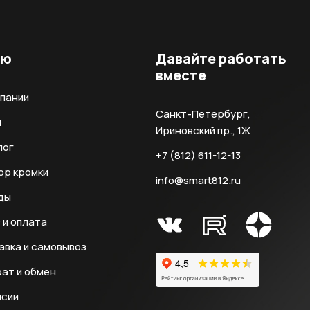
ню
Давайте работать
вместе
мпании
Санкт-Петербург,
и
Ириновский пр., 1Ж
лог
+7 (812) 611-12-13
ор кромки
info@smart812.ru
ды
 и оплата
авка и самовывоз
ат и обмен
нсии