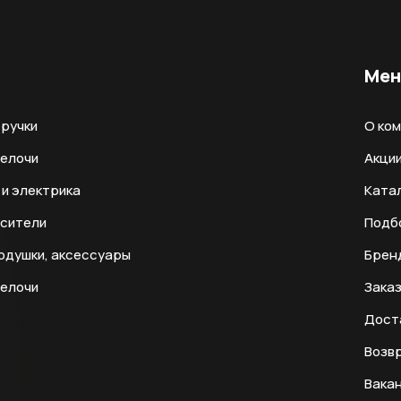
Ме
ручки
О ко
мелочи
Акци
и электрика
Ката
есители
Подб
одушки, аксессуары
Брен
мелочи
Заказ
Дост
Возвр
Вака