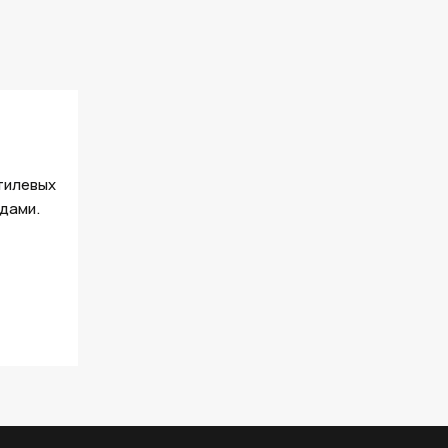
тилевых
дами.