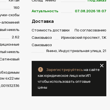
Китай
Склад "Янино "
Под заказ
160
Актуальность
07.08.2026 18:07
учки-скобы
Доставка
-алюминий
вый никель
Стоимость доставки
По согласованию
2.62
Самовывоз
Ириновский проспект, 1Ж
диционные
Самовывоз
Янино, Индустриальная улица, 21
лый никель
Сатиновый
Зарегистрируйтесь
на сайте
еобходимым
как юридическое лицо или ИП
ом 4х22 мм
чтобы использовать оптовые
,001932336
цены