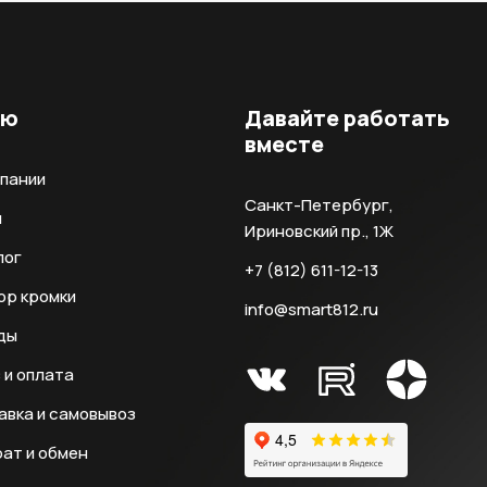
ню
Давайте работать
вместе
мпании
Санкт-Петербург,
и
Ириновский пр., 1Ж
лог
+7 (812) 611-12-13
ор кромки
info@smart812.ru
ды
 и оплата
авка и самовывоз
ат и обмен