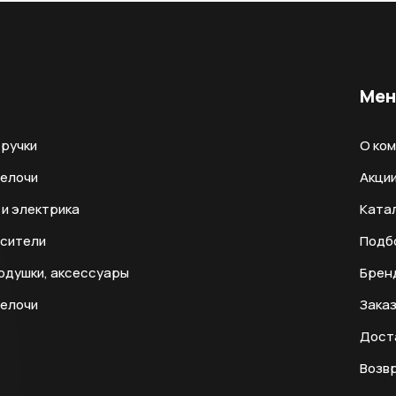
Ме
ручки
О ко
мелочи
Акци
и электрика
Ката
есители
Подб
одушки, аксессуары
Брен
мелочи
Заказ
Дост
Возвр