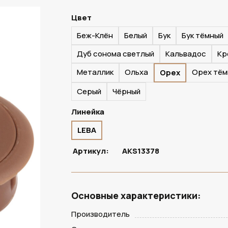
Цвет
Беж-Клён
Белый
Бук
Бук тёмный
ПОД ЗАКАЗ
Дуб сонома светлый
Кальвадос
Кр
Металлик
Ольха
Орех тём
Орех
Серый
Чёрный
Линейка
LEBA
Артикул:
AKS13378
Основные характеристики:
Производитель