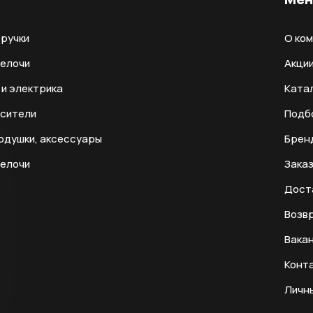
ручки
О ко
мелочи
Акци
и электрика
Ката
есители
Подб
одушки, аксессуары
Брен
мелочи
Заказ
Дост
Возвр
Вака
Конт
Личн