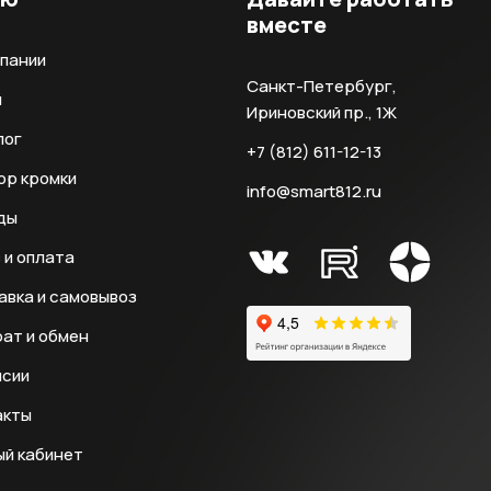
вместе
мпании
Санкт-Петербург,
и
Ириновский пр., 1Ж
лог
+7 (812) 611-12-13
ор кромки
info@smart812.ru
ды
 и оплата
авка и самовывоз
ат и обмен
нсии
акты
ый кабинет