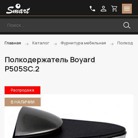
Главная
Каталог
Фурнитура мебельная
Полкодер
Полкодержатель Boyard
P505SC.2
Распродажа
В НАЛИЧИИ