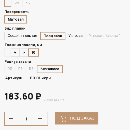
28
38
Поверхность
Матовая
Вид планки
Соединительная
Угловая
Угловая, "ёлочка"
Торцевая
Толщина панели, мм
4
6
10
Радиус завала
R3
R5
R9
Без завала
Артикул:
110.01.черн
183.60 ₽
цена за 1 шт
ПОД ЗАКАЗ