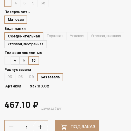
4
6
9
38
Поверхность
Матовая
Вид планки
Торцевая
Угловая
Угловая, внешняя
Соединительная
Угловая, внутренняя
Толщина панели, мм
4
6
10
Радиус завала
R3
R5
R9
Без завала
Артикул:
937.110.02
467.10 ₽
цена за 1 шт
ПОД ЗАКАЗ