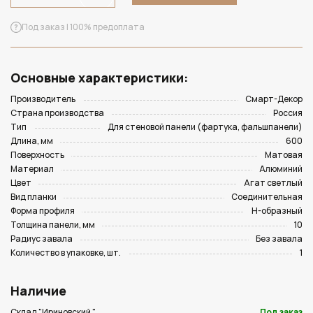
Под заказ | 100% предоплата
Основные характеристики:
Производитель
Смарт-Декор
Страна производства
Россия
Тип
Для стеновой панели (фартука, фальшпанели)
Длина, мм
600
Поверхность
Матовая
Материал
Алюминий
Цвет
Агат светлый
Вид планки
Соединительная
Форма профиля
Н-образный
Толщина панели, мм
10
Радиус завала
Без завала
Количество в упаковке, шт.
1
Наличие
Склад "Ириновский "
Под заказ