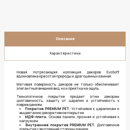
Описание
Характеристики
Новая потрясающая коллекция декоров EvoSoft
вдохновлена красотой природы и драгоценных камней.
Матовая поверхность декоров не только обеспечивает
элегантный внешний вид, но и приятна на ощупь.
Технологичное покрытие придает этим декорам
долговечность, защиту от царапин и устойчивость к
повреждениям.
Покрытие PREMIUM PET.
Устойчивое к царапинам и
выцветанию декоративное покрытие
МДФ-плита.
Основа панели, прочная и устойчивая к
нагрузкам.
Внутреннее покрытие PREMIUM PET.
Долговечное
покрытие с внутренней стороны панели.