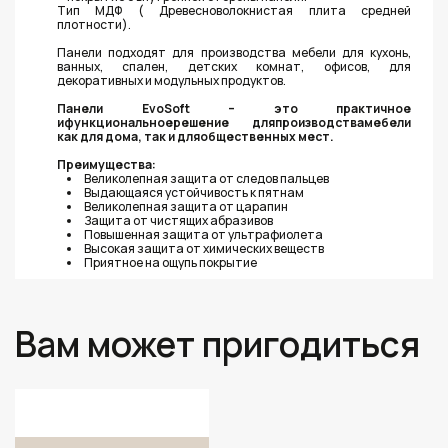
Тип МДФ ( Древесноволокнистая плита средней
плотности).
Панели подходят для производства мебели для кухонь,
ванных, спален, детских комнат, офисов, для
декоративных и модульных продуктов.
Панели EvoSoft – это практичное
ифункциональноерешение дляпроизводствамебели
как для дома, так и дляобщественных мест.
Преимущества:
Великолепная защита от следов пальцев
Выдающаяся устойчивость к пятнам
Великолепная защита от царапин
Защита от чистящих абразивов
Повышенная защита от ультрафиолета
Высокая защита от химических веществ
Приятное на ощупь покрытие
Вам может пригодиться