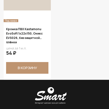
Под заказ
Кромка ПВХ Kastamonu
EvoSoft 1х22х150, Оникс
EVS026, без защитной
плёнки
цена за 1 м.п.
54 ₽
В КОРЗИНУ