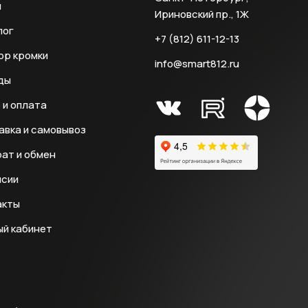
и
Ириновский пр., 1Ж
лог
+7 (812) 611-12-13
ор кромки
info@smart812.ru
ды
 и оплата
авка и самовывоз
ат и обмен
нсии
акты
ый кабинет