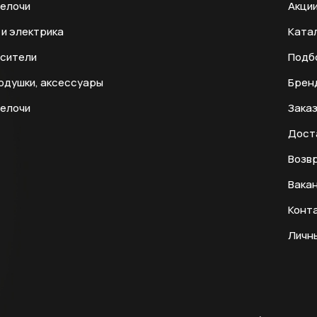
мелочи
Акци
и электрика
Ката
есители
Подб
одушки, аксессуары
Брен
мелочи
Заказ
Дост
Возвр
Вака
Конт
Личн