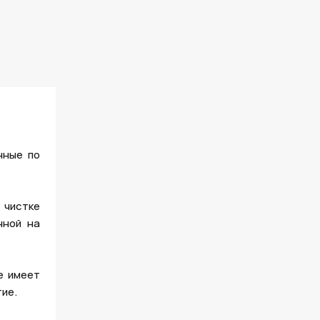
нные по
 чистке
нной на
е имеет
ие.