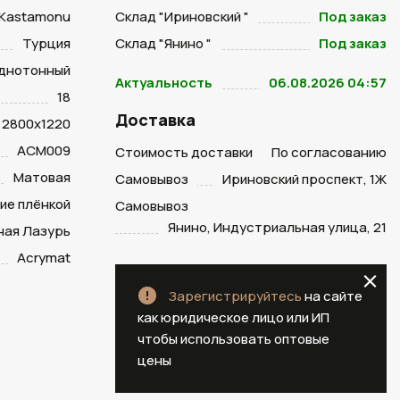
Kastamonu
Склад "Ириновский "
Под заказ
Турция
Склад "Янино "
Под заказ
днотонный
Актуальность
06.08.2026 04:57
18
Доставка
2800х1220
ACM009
Стоимость доставки
По согласованию
Матовая
Самовывоз
Ириновский проспект, 1Ж
ие плёнкой
Самовывоз
Янино, Индустриальная улица, 21
ная Лазурь
Acrymat
Зарегистрируйтесь
на сайте
как юридическое лицо или ИП
чтобы использовать оптовые
цены