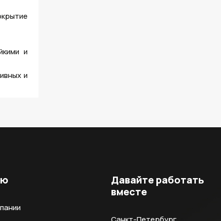
окрытие
йкими и
ивных и
ню
Давайте работать
вместе
мпании
Санкт-Петербург,