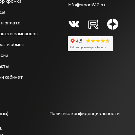
ор кромки
info@smart812.ru
ды
 и оплата
авка и самовывоз
ат и обмен
нсии
акты
ый кабинет
ены)
Политика конфиденциальности
й
,