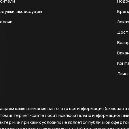
есители
Подб
одушки, аксессуары
Брен
мелочи
Заказ
Дост
Возвр
Вака
Конт
Личн
ащаем ваше внимание на то, что вся информация (включая ц
этом интернет-сайте носит исключительно информационны
ктер и ни при каких условиях не является публичной офертой