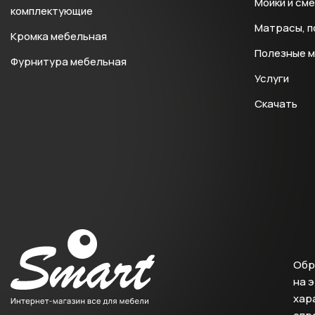
Мойки и см
комплектующие
Матрасы, п
Кромка мебельная
Полезные 
Фурнитура мебельная
Услуги
Скачать
Обр
на 
хара