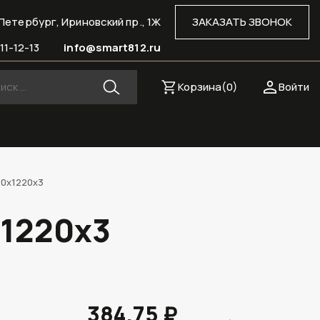
Петербург, Ириновский пр., 1Ж
ЗАКАЗАТЬ ЗВОНОК
11-12-13
info@smart812.ru
Корзина(
0
)
Войти
40х1220х3
х1220х3
384.75 ₽