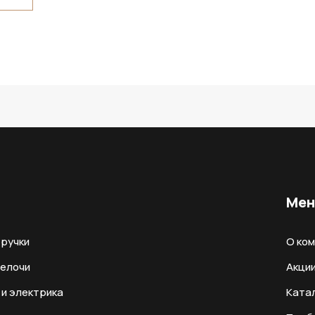
Ме
ручки
О ко
мелочи
Акци
и электрика
Ката