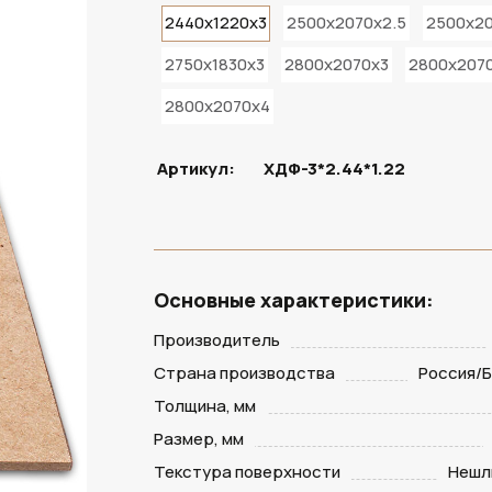
2440x1220x3
2500x2070x2.5
2500x2
2750x1830x3
2800x2070x3
2800x2070
2800x2070x4
Артикул:
ХДФ-3*2.44*1.22
Основные характеристики:
Производитель
Страна производства
Россия/
Толщина, мм
Размер, мм
Текстура поверхности
Нешл