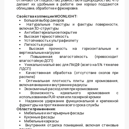
отличаются гладкостью, ровностью и однородностью, что
делает их удобными в работе: они хорошо поддаются
облицовке, обработке и фрезеровке.
Свойства коллекции MOONLIGHT:
Большой выбор декоров
Натуральные текстуры и фактуры поверхности,
включая 3D-структуры
Антибактериальное покрытие
Высокая термостойкость
Устойчивость к ультрафиолету
Легкость в уходе
Высокая прочность на горизонтальные и
вертикальные нагрузки
Повышенная влагостойкость (превосходит
влагостойкую ДСП)
Уникально малый вес для ЛМДФ (всего на 5% тяжелее
ЛДСП)
Качественная обработка (отсутствие сколов при
распиле)
Оптимальная плотность плиты для кромкования,
включая внешние и внутренние радиусы
Экономичный расход клея при кромковании
Возможность идеального кромкования с
использованием PUR-клея или лазерной кромки
Надежное удержание функциональной и крепежной
фурнитуры на протяжении всего срока службы
Области применения:
Мебельные и интерьерные фасады
Кухонные фасады
Мебельные каркасы
Внутренняя отделка помещений, включая стеновые