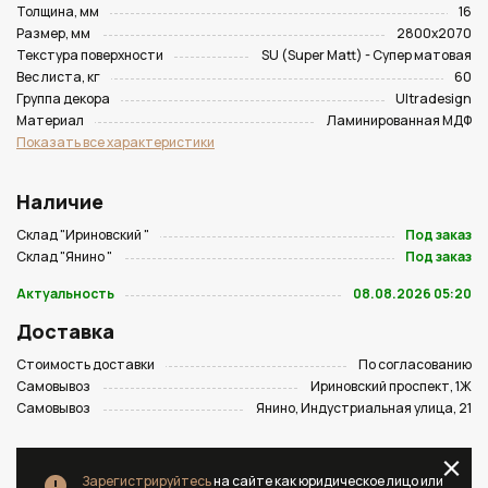
Толщина, мм
16
Размер, мм
2800х2070
Текстура поверхности
SU (Super Matt) - Супер матовая
Вес листа, кг
60
Группа декора
Ultradesign
Материал
Ламинированная МДФ
Показать все характеристики
Наличие
Склад "Ириновский "
Под заказ
Склад "Янино "
Под заказ
Актуальность
08.08.2026 05:20
Доставка
Стоимость доставки
По согласованию
Самовывоз
Ириновский проспект, 1Ж
Самовывоз
Янино, Индустриальная улица, 21
Зарегистрируйтесь
на сайте как юридическое лицо или