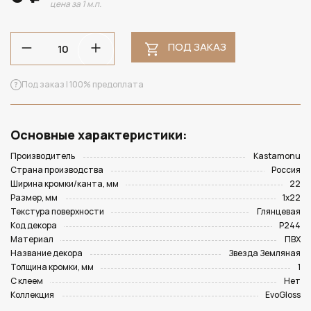
цена за 1 м.п.
ПОД ЗАКАЗ
Под заказ | 100% предоплата
Основные характеристики:
Производитель
Kastamonu
Страна производства
Россия
Ширина кромки/канта, мм
22
Размер, мм
1х22
Текстура поверхности
Глянцевая
Код декора
P244
Материал
ПВХ
Название декора
Звезда Земляная
Толщина кромки, мм
1
С клеем
Нет
Коллекция
EvoGloss