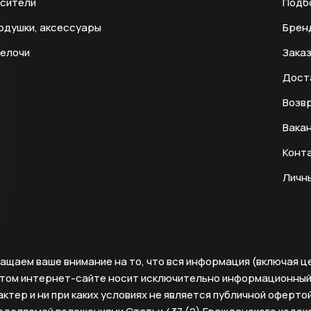
есители
Подб
одушки, аксессуары
Брен
мелочи
Заказ
Дост
Возвр
Вака
Конт
Личн
ащаем ваше внимание на то, что вся информация (включая ц
этом интернет-сайте носит исключительно информационны
ктер и ни при каких условиях не является публичной офертой