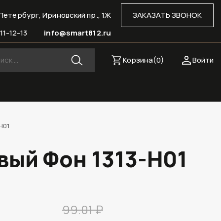
Петербург, Ириновский пр., 1Ж
ЗАКАЗАТЬ ЗВОНОК
11-12-13
info@smart812.ru
Корзина(
0
)
Войти
H01
вый Фон 1313-H01
99.01 ₽