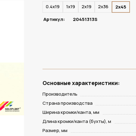
0.4х19
1х19
2х19
2х36
2х45
Артикул:
20451313S
Основные характеристики:
Производитель
Страна производства
Ширина кромки/канта, мм
Длина кромки/канта (бухты), м
Размер, мм