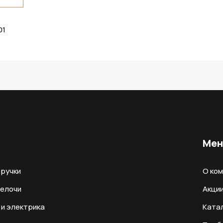
01
Ме
ручки
О ко
мелочи
Акци
и электрика
Ката