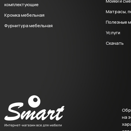
Мойки и см
комплектующие
Матрасы, п
Кромка мебельная
Полезные 
Фурнитура мебельная
Услуги
Скачать
Обр
на 
хара