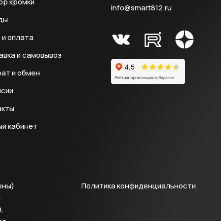
ор кромки
info@smart812.ru
ды
 и оплата
авка и самовывоз
ат и обмен
нсии
акты
ый кабинет
ены)
Политика конфиденциальности
й
,