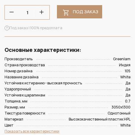
ПОД ЗАКАЗ
Под заказ | 100% предоплата
Основные характеристики:
Производитель
Greenlam
Страна производства
Индия
Номер дизайна
105
Название дизайна
White
Устойчив к истиранию - высокая прочность
Да
Ударопрочный
Да
Устойчив к царапинам
Да
Толщина, мм
0.7
Размер, мм
3050х1300
Текстура поверхности
Однотонный
Материал
Высококачественный пластик HPL
Цвет
White
Показать все характеристики