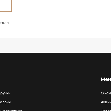
талл.
Ме
ручки
О ко
мелочи
Акци
и электрика
Ката