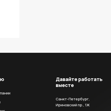
ню
Давайте работать
вместе
мпании
Санкт-Петербург,
и
Ириновский пр., 1Ж
лог