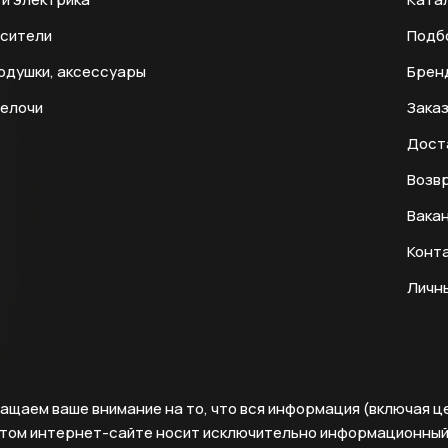
есители
Подб
одушки, аксессуары
Брен
мелочи
Заказ
Дост
Возвр
Вака
Конт
Личн
ащаем ваше внимание на то, что вся информация (включая ц
этом интернет-сайте носит исключительно информационны