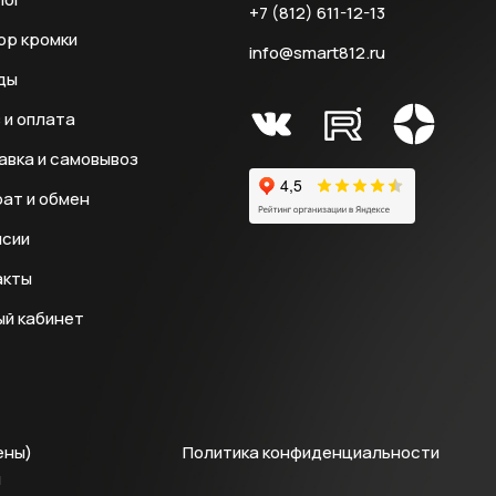
+7 (812) 611-12-13
ор кромки
info@smart812.ru
ды
 и оплата
авка и самовывоз
ат и обмен
нсии
акты
ый кабинет
ены)
Политика конфиденциальности
й