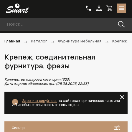
Главная
Каталог
Фурнитура мебельная
Крепеж, 
Крепеж, соединительная
фурнитура, фрезы
Количество товаров в категории (323)
Дата и время обновления цен (06.08.2026, 22:58)
Зарегистрируйтесь
на сайте как юридическое лицо или
ИП чтобы использовать оптовые цены
Фильтр