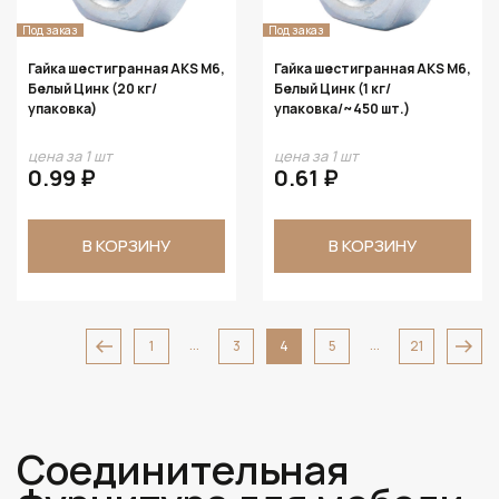
Под заказ
Под заказ
Гайка шестигранная AKS М6,
Гайка шестигранная AKS М6,
Белый Цинк (20 кг/
Белый Цинк (1 кг/
упаковка)
упаковка/~450 шт.)
цена за 1 шт
цена за 1 шт
0.99 ₽
0.61 ₽
В КОРЗИНУ
В КОРЗИНУ
...
...
1
3
4
5
21
Соединительная