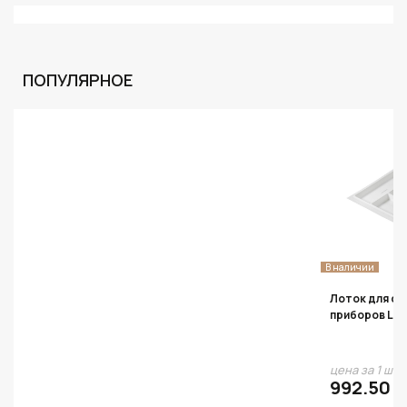
ПОПУЛЯРНОЕ
В наличии
Лоток для ст
приборов L=9
цена за 1 шт
992.50 ₽