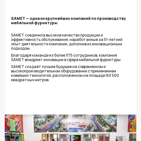
SAMET — одна из крупнейших компаний по производству
мебельной фурнитуры
SAMET соединила высокое качество продукции и
эффективность обслуживания, наработанные за 51-летний
опыт деятельности компании, дополнив их инновационным
подходом.
Благодаря команде из более 1175 сотрудников, компания
SAMET внедряет инновации в сфере мебельной фурнитуры.
SAMET создаёт лучшее будущее на современном и
высокопроизводительном оборудовании с применением
новейших технологий, расположенном на площади 80 500
квадратных метров.