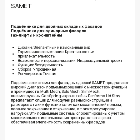
SAMET
Подъёмники для двойных складных фасадов
Подъёмники для одинарных фасадов
Газ-лифты и кронштейны
Дизайн: Элегантный и изысканный вид
Гармоничное сочетание: Креативность и
привлекательность
Возможности персонализации: Индивидуальный проект
Функция: Безупречность
Сборка: Упрощенная
Регулировка: Точная
Подъёмные системы для фасадных дверей SAMET предлагают
широкий диапазон подъемных решений с множеством функций
и преимуществ. Multi Mech, Solo Mech, Slim Mech,
пневмопружины Gas Spring и кронштейны Performa Lid Stay
предлагают опции для модулей разных конструкций и
размеров с таким функционалом как механический подъем,
плавное закрывание и открывание, а также регулировка
нагрузки. Эти подъемные системы спроектированы с учетом
максимального использования пространства ящиков,
обеспечивая элегантность современных фасадов.