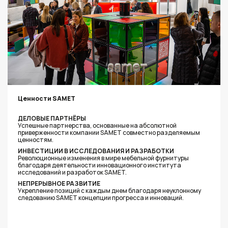
Ценности SAMET
ДЕЛОВЫЕ ПАРТНЁРЫ
Успешные партнерства, основанные на абсолютной
приверженности компании SAMET совместно разделяемым
ценностям.
ИНВЕСТИЦИИ В ИССЛЕДОВАНИЯ И РАЗРАБОТКИ
Революционные изменения в мире мебельной фурнитуры
благодаря деятельности инновационного института
исследований и разработок SAMET.
НЕПРЕРЫВНОЕ РАЗВИТИЕ
Укрепление позиций с каждым днем благодаря неуклонному
следованию SAMET концепции прогресса и инноваций.