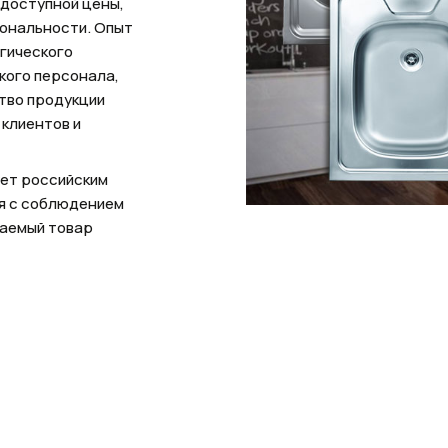
 доступной цены,
иональности. Опыт
гического
кого персонала,
ство продукции
клиентов и
ует российским
я с соблюдением
каемый товар