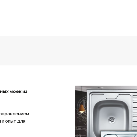
ных моек из
направлением
 и опыт для