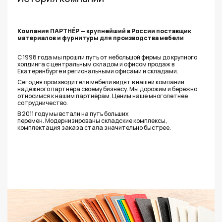
Компания ПАРТНЁР — крупнейший в России поставщик
материалов и фурнитуры для производства мебели
С 1998 года мы прошли путь от небольшой фирмы до крупного
холдинга с центральным складом и офисом продаж в
Екатеринбурге и региональными офисами и складами.
Сегодня производители мебели видят в нашей компании
надёжного партнёра своему бизнесу. Мы дорожим и бережно
относимся к нашим партнёрам. Ценим наше многолетнее
сотрудничество.
В 2011 году мы встали на путь больших
перемен. Модернизированы складские комплексы,
комплектация заказа стала значительно быстрее.