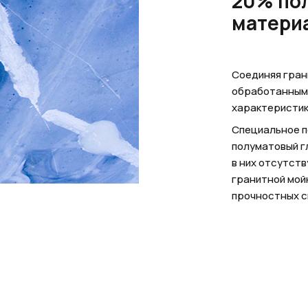
20% по
матери
Соединяя гран
обработанными
характеристик
Специальное п
полуматовый гл
в них отсутст
гранитной мойк
прочностных с