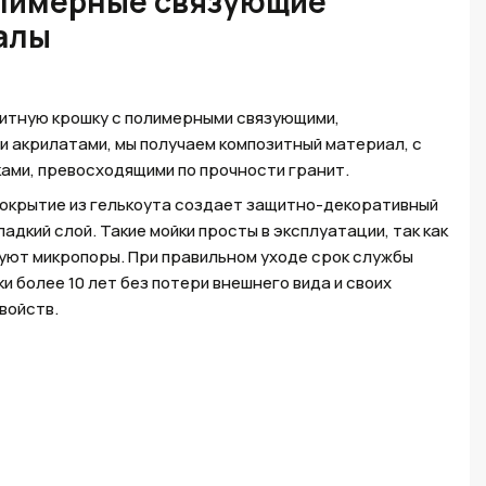
лимерные связующие
алы
итную крошку с полимерными связующими,
 акрилатами, мы получаем композитный материал, с
ами, превосходящими по прочности гранит.
окрытие из гелькоута создает защитно-декоративный
адкий слой. Такие мойки просты в эксплуатации, так как
вуют микропоры. При правильном уходе срок службы
и более 10 лет без потери внешнего вида и своих
войств.