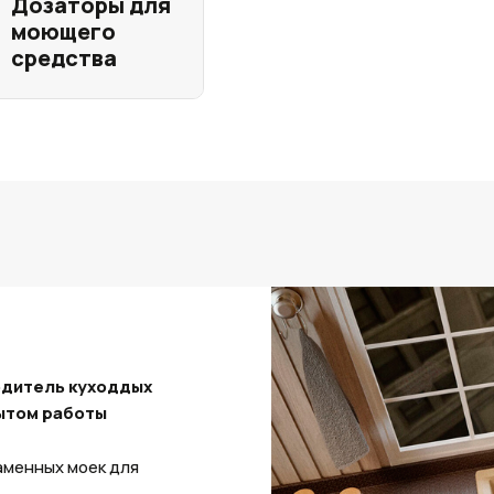
Дозаторы для
моющего
средства
одитель куходдых
пытом работы
аменных моек для