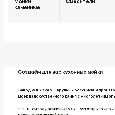
Мойки
Смесители
каменные
Создаём для вас кухонные мойки
Завод POLYGRAN — крупный российский произв
моек из искуственного камня с многолетним о
В 2000-ом году, компания POLYGRAN открыла мир к
российского потребителя.