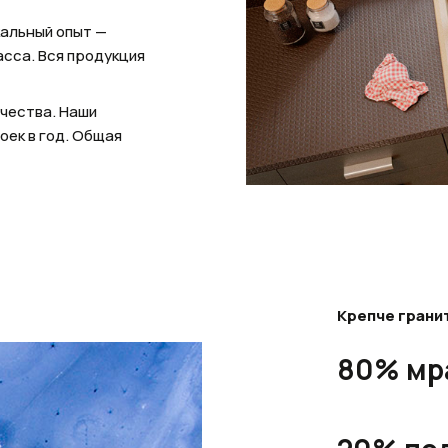
кальный опыт —
асса. Вся продукция
ачества. Наши
оек в год. Общая
Крепче грани
80% мр