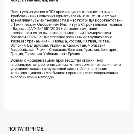
искусственных изделий
Плинтуса из мягкого ПВХ производятся в соответствии с
требованиями Польских Нормативов PN-81/B-89002,в тоже
время плинтусы из пенопласта и жесткого ПВХ в соответствии
с Техническим Одобрением Института Строительной Техники
в Варшаве(AT-15-4651/2004). Изделия компании,
предлагаются на рынке под совместным коммерческим
брендом KORNER. В настоящее время мы сотрудничаем с
такими странами как — Польша, Россия, Латвия, Литва,
Эстония, Беларуссия, Украина, Казахстан, Молдавия,
Азербайджан, Чехия, Словакия, Венгрия, Румыния, Болгария,
Греция, Германия, Узбекистан и Грузия.
В связи с модернизацией производства ограничено
глобальное потребление свинца, что несомненно повлияло на
улучшение охраны окружающей среды. Использование
кальцево-цинковых стабилизаторов является современным
экологическим методом.
ПОПУЛЯРНОЕ