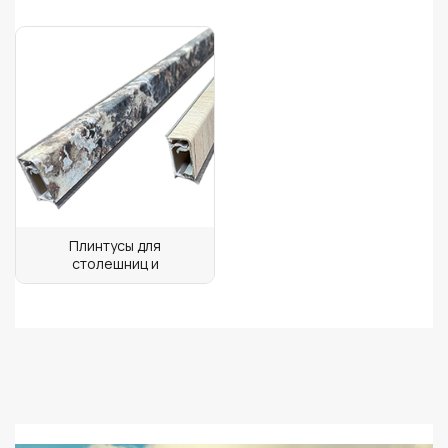
Плинтусы для
столешниц и
фартуков