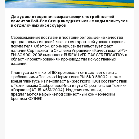
Для удовлетворения возрастающих потребностей
клиентов Poli-Eco Group внедряет новые виды плинтусов
и отделочных аксессуаров
Своевременные поставки и постоянное повышение качества
предлагаемых изделий, являются гарантией удовлетворения
покупателя. Об этом, к примеру, свидетельствует факт
наличия Сертификата Системы Управления Качеством по PN-
EN ISO 9001:2008 выданного BUREAU VERITAS CERTIFICATION в
области прoектирования и производства искусственных
изделий.
Плинтуса из мягкого ПВХ производятся в соответствии с
требованиями Польских Нормативов PN-81/B-89002,в тоже
время плинтусы из пенопласта и жесткого ПВХ в соответствии
с Техническим Одобрением Института Строительной Техники
в Варшаве(AT-15-4651/2004). Изделия компании,
предлагаются на рынке под совместным коммерческим
брендом KORNER.