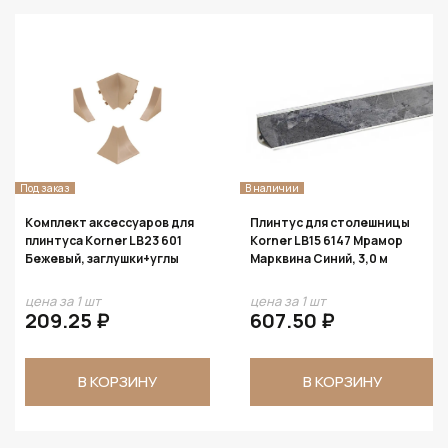
з
В наличии
Под зак
ект аксессуаров для
Плинтус для столешницы
Плинт
са Korner LB23 601
Korner LB15 6147 Мрамор
Korner
ый, заглушки+углы
Марквина Синий, 3,0 м
м
а 1 шт
цена за 1 шт
цена з
.25 ₽
607.50 ₽
607
В КОРЗИНУ
В КОРЗИНУ