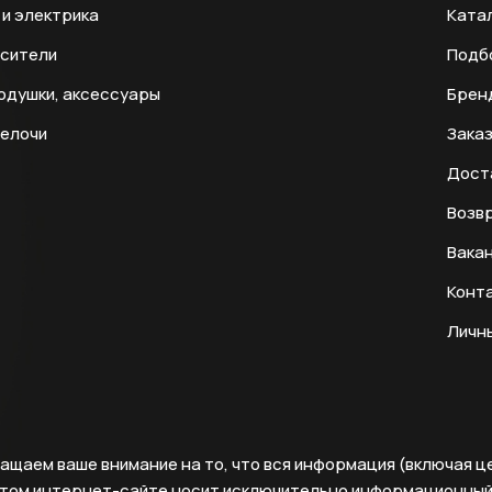
и электрика
Ката
есители
Подб
одушки, аксессуары
Брен
мелочи
Заказ
Дост
Возвр
Вака
Конт
Личн
ащаем ваше внимание на то, что вся информация (включая ц
этом интернет-сайте носит исключительно информационны