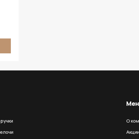
Ме
ручки
О ко
мелочи
Акци