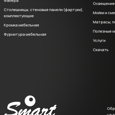
Фанера
Освещение 
Столешницы, стеновые панели (фартуки),
Мойки и см
комплектующие
Матрасы, п
Кромка мебельная
Полезные 
Фурнитура мебельная
Услуги
Скачать
Обр
на 