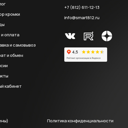
лог
+7 (812) 611-12-13
ор кромки
info@smart812.ru
ды
 и оплата
авка и самовывоз
ат и обмен
нсии
акты
ый кабинет
ены)
Политика конфиденциальности
й