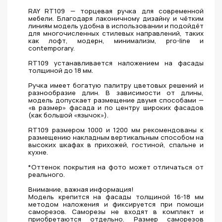
RAY RT109 — торцевая ручка для современной
мебели. Благодаря лаконичному дизайну и чётким
линиям модель удобна в использовании и подойдёт
для многочисленных стилевых направлений, таких
как лофт, модерн, минимализм, pro-line и
contemporary.
RT109 устанавливается наложением на фасады
толщиной до 18 мм.
Ручка имеет богатую палитру цветовых решений и
разнообразие длин. В зависимости от длины,
модель допускает размещение двумя способами —
«в размер» фасада и по центру широких фасадов
(как большой «язычок»).
RT109 размером 1000 и 1200 мм рекомендованы к
размещению накладным вертикальным способом на
высоких шкафах в прихожей, гостиной, спальне и
кухне.
*Оттенок покрытия на фото может отличаться от
реального.
Внимание, важная информация!
Модель крепится на фасады толщиной 16-18 мм
методом наложения и фиксируется при помощи
саморезов. Саморезы не входят в комплект и
приобретаются отдельно. Размер саморезов