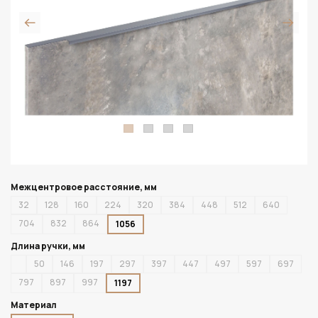
Межцентровое расстояние, мм
32
128
160
224
320
384
448
512
640
704
832
864
1056
Длина ручки, мм
50
146
197
297
397
447
497
597
697
797
897
997
1197
Материал