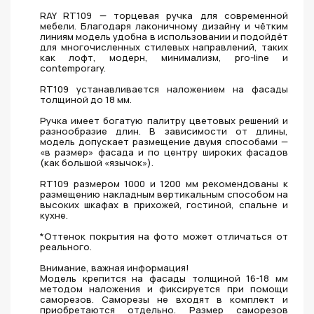
RAY RT109 — торцевая ручка для современной
мебели. Благодаря лаконичному дизайну и чётким
линиям модель удобна в использовании и подойдёт
для многочисленных стилевых направлений, таких
как лофт, модерн, минимализм, pro-line и
contemporary.
RT109 устанавливается наложением на фасады
толщиной до 18 мм.
Ручка имеет богатую палитру цветовых решений и
разнообразие длин. В зависимости от длины,
модель допускает размещение двумя способами —
«в размер» фасада и по центру широких фасадов
(как большой «язычок»).
RT109 размером 1000 и 1200 мм рекомендованы к
размещению накладным вертикальным способом на
высоких шкафах в прихожей, гостиной, спальне и
кухне.
*Оттенок покрытия на фото может отличаться от
реального.
Внимание, важная информация!
Модель крепится на фасады толщиной 16-18 мм
методом наложения и фиксируется при помощи
саморезов. Саморезы не входят в комплект и
приобретаются отдельно. Размер саморезов