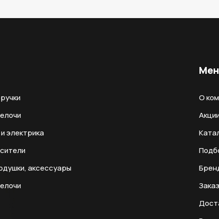
Ме
ручки
О ко
мелочи
Акци
и электрика
Ката
есители
Подб
одушки, аксессуары
Брен
мелочи
Заказ
Дост