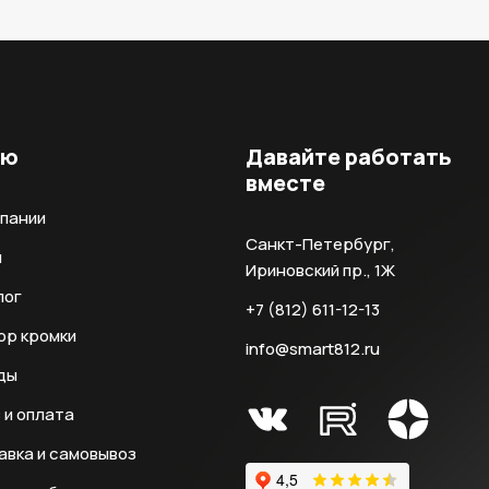
ню
Давайте работать
вместе
мпании
Санкт-Петербург,
и
Ириновский пр., 1Ж
лог
+7 (812) 611-12-13
ор кромки
info@smart812.ru
ды
 и оплата
авка и самовывоз