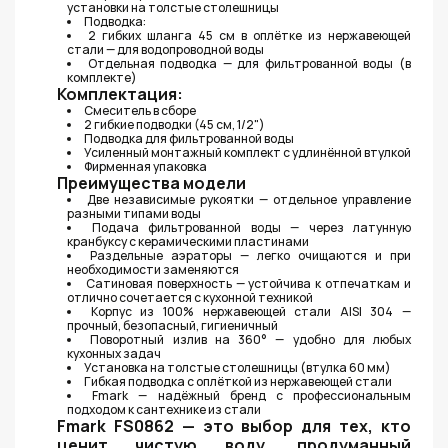
установки на толстые столешницы
Подводка:
2 гибких шланга 45 см в оплётке из нержавеющей
стали — для водопроводной воды
Отдельная подводка — для фильтрованной воды (в
комплекте)
Комплектация:
Смеситель в сборе
2 гибкие подводки (45 см, 1/2")
Подводка для фильтрованной воды
Усиленный монтажный комплект с удлинённой втулкой
Фирменная упаковка
Преимущества модели
Две независимые рукоятки — отдельное управление
разными типами воды
Подача фильтрованной воды — через латунную
кранбуксу с керамическими пластинами
Раздельные аэраторы — легко очищаются и при
необходимости заменяются
Сатиновая поверхность — устойчива к отпечаткам и
отлично сочетается с кухонной техникой
Корпус из 100% нержавеющей стали AISI 304 —
прочный, безопасный, гигиеничный
Поворотный излив на 360° — удобно для любых
кухонных задач
Установка на толстые столешницы (втулка 60 мм)
Гибкая подводка с оплёткой из нержавеющей стали
Fmark — надёжный бренд с профессиональным
подходом к сантехнике из стали
Fmark FS0862 — это выбор для тех, кто
ценит чистую воду, продуманный