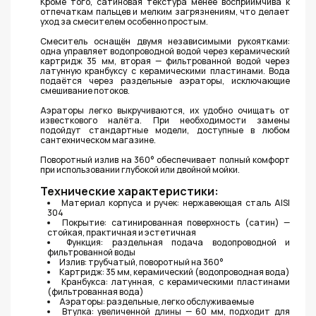
Кроме того, сатиновая текстура менее восприимчива к
отпечаткам пальцев и мелким загрязнениям, что делает
уход за смесителем особенно простым.
Смеситель оснащён двумя независимыми рукоятками:
одна управляет водопроводной водой через керамический
картридж 35 мм, вторая — фильтрованной водой через
латунную кранбуксу с керамическими пластинами. Вода
подаётся через раздельные аэраторы, исключающие
смешивание потоков.
Аэраторы легко выкручиваются, их удобно очищать от
известкового налёта. При необходимости замены
подойдут стандартные модели, доступные в любом
сантехническом магазине.
Поворотный излив на 360° обеспечивает полный комфорт
при использовании глубокой или двойной мойки.
Технические характеристики:
Материал корпуса и ручек: нержавеющая сталь AISI
304
Покрытие: сатинированная поверхность (сатин) —
стойкая, практичная и эстетичная
Функция: раздельная подача водопроводной и
фильтрованной воды
Излив: трубчатый, поворотный на 360°
Картридж: 35 мм, керамический (водопроводная вода)
Кранбукса: латунная, с керамическими пластинами
(фильтрованная вода)
Аэраторы: раздельные, легко обслуживаемые
Втулка: увеличенной длины — 60 мм, подходит для