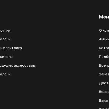
Ме
ручки
О ко
мелочи
Акци
и электрика
Ката
есители
Подб
одушки, аксессуары
Брен
мелочи
Заказ
Дост
Возвр
Вака