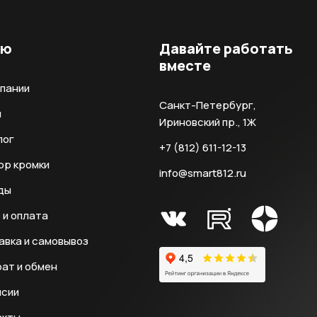
ню
Давайте работать
вместе
мпании
Санкт-Петербург,
и
Ириновский пр., 1Ж
лог
+7 (812) 611-12-13
ор кромки
info@smart812.ru
ды
 и оплата
авка и самовывоз
ат и обмен
нсии