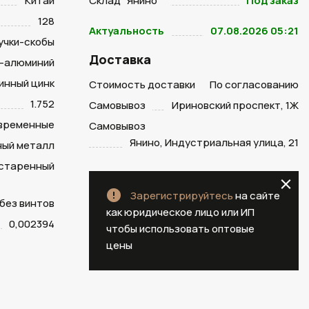
Китай
Склад "Янино "
Под заказ
128
Актуальность
07.08.2026 05:21
учки-скобы
Доставка
-алюминий
инный цинк
Стоимость доставки
По согласованию
1.752
Самовывоз
Ириновский проспект, 1Ж
временные
Самовывоз
Янино, Индустриальная улица, 21
ый металл
старенный
Зарегистрируйтесь
на сайте
 без винтов
как юридическое лицо или ИП
0,002394
чтобы использовать оптовые
цены