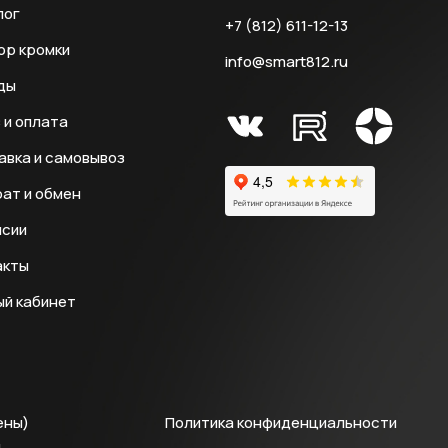
лог
+7 (812) 611-12-13
ор кромки
info@smart812.ru
ды
 и оплата
авка и самовывоз
ат и обмен
нсии
акты
ый кабинет
ены)
Политика конфиденциальности
й