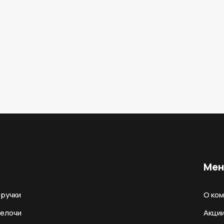
Ме
ручки
О ко
мелочи
Акци