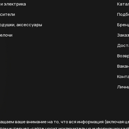
и электрика
Ката
есители
Подб
одушки, аксессуары
Брен
мелочи
Заказ
Дост
Возвр
Вака
Конт
Личн
ащаем ваше внимание на то, что вся информация (включая ц
этом интернет-сайте носит исключительно информационны