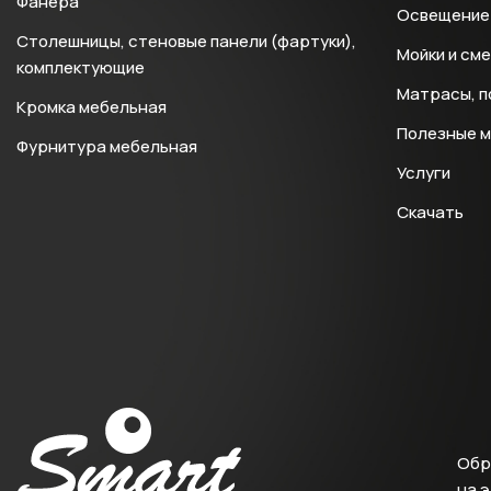
Фанера
Освещение 
Столешницы, стеновые панели (фартуки),
Мойки и см
комплектующие
Матрасы, п
Кромка мебельная
Полезные 
Фурнитура мебельная
Услуги
Скачать
Обр
на 