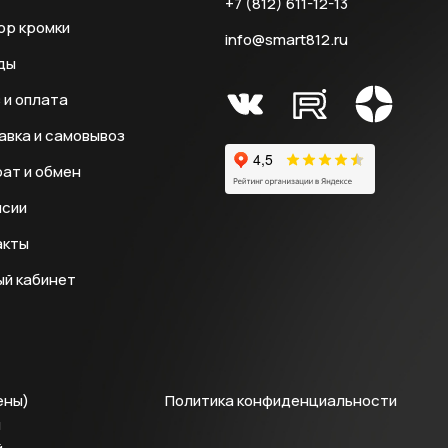
+7 (812) 611-12-13
ор кромки
info@smart812.ru
ды
 и оплата
авка и самовывоз
ат и обмен
нсии
акты
ый кабинет
ены)
Политика конфиденциальности
й