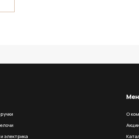
Ме
ручки
О ко
мелочи
Акци
и электрика
Ката