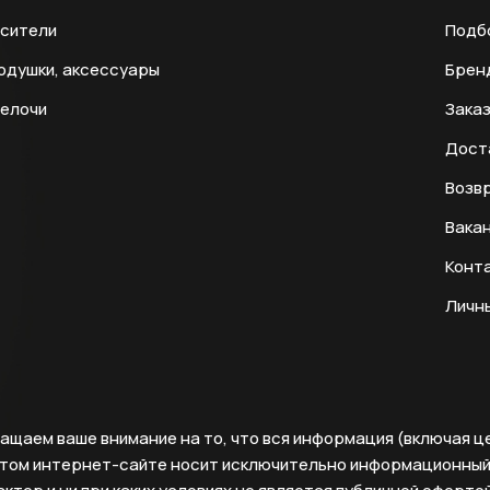
есители
Подб
одушки, аксессуары
Брен
мелочи
Заказ
Дост
Возвр
Вака
Конт
Личн
ащаем ваше внимание на то, что вся информация (включая ц
этом интернет-сайте носит исключительно информационны