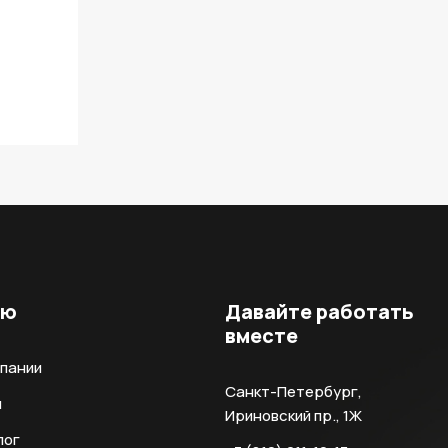
ню
Давайте работать
вместе
мпании
Санкт-Петербург,
и
Ириновский пр., 1Ж
лог